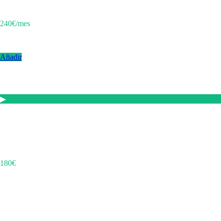
incidencias.
240€/mes
IVA incluido
Añadir
Publicación en Stores
▶
Google Play
Publicación de tu app Android en Google Play Store. Incluye
configuración de ficha, capturas y descripción.
180€
IVA incluido
App Store
Publicación de tu app iOS en App Store. Incluye configuración de