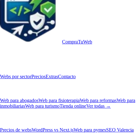
Compra
TuWeb
Webs sectoriales premium en Valencia
Servicios
Webs por sector
Precios
Extras
Contacto
Webs por sector
Web para abogados
Web para fisioterapia
Web para reformas
Web para
inmobiliarias
Web para turismo
Tienda online
Ver todas →
Blog
Precios de webs
WordPress vs Next.js
Web para pymes
SEO Valencia