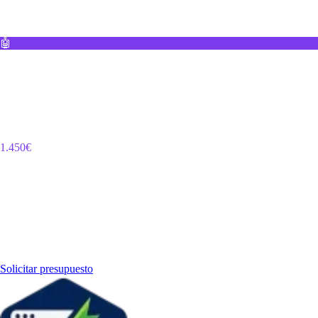
Compromiso mínimo 3 meses · IVA incluido
🤖
Chatbot IA Profesional
Asistente virtual inteligente para tu web. Entrenado con tus servicios,
precios y FAQs. Responde 24/7 en español, filtra spam y captura leads
cualificados.
1.450€
Pago único · Costes API IA según uso (1-8€/mes hasta 1.000 conv.) ·
IVA incluido
¿Necesitas algo específico?
Cuéntame tu proyecto y te preparo un presupuesto personalizado
Solicitar presupuesto