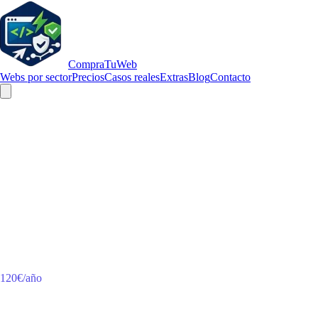
Compra
TuWeb
Webs por sector
Precios
Casos reales
Extras
Blog
Contacto
EXTRAS
Servicios Adicionales
Complementa tu proyecto con hosting, mantenimiento y servicios extra
Hosting y Dominios
Hosting Web Anual
Alojamiento en servidor de alto rendimiento. Incluye SSL y backups.
120€/año
IVA incluido