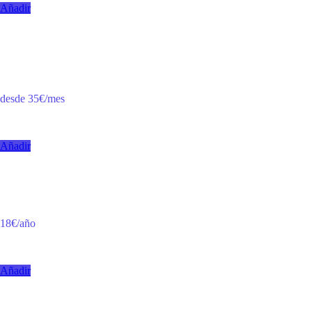
Añadir
Hosting App Backend
Servidor para API y base de datos de tu aplicación. Escalable según
necesidad.
desde 35€/mes
IVA incluido
Añadir
Dominio .es / .com
Registro y renovación de dominio. Configuración DNS incluida.
18€/año
IVA incluido
Añadir
Mantenimiento