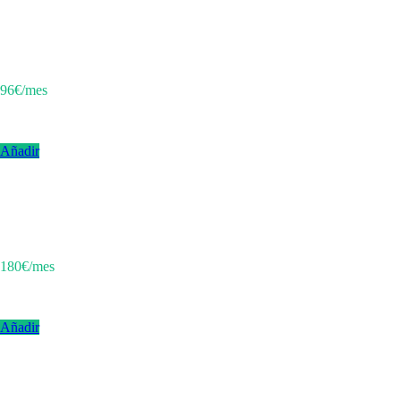
Mantenimiento Web
Actualizaciones, backups, seguridad y soporte técnico para tu web.
96€/mes
IVA incluido
Añadir
Mantenimiento App
Actualizaciones, corrección de bugs, compatibilidad con nuevas
versiones de OS.
180€/mes
IVA incluido
Añadir
Soporte Prioritario
Atención preferente con respuesta prioritaria y resolución urgente de