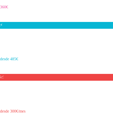
360€
Por idioma · IVA incluido · No incluye traducción de textos
⚡
Integración API
Conecta tu web o app con servicios externos: CRM, pasarelas de pago,
ERPs, etc.
desde 485€
Precio según complejidad · IVA incluido
📈
SEO Mensual
Posicionamiento continuo en Google: keywords, contenido, backlinks
y reportes.
desde 300€/mes