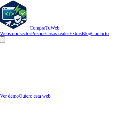
Compra
TuWeb
Webs por sector
Precios
Casos reales
Extras
Blog
Contacto
INMOBILIARIAS
EN
VALENCIA
Diseño web profesional para inmobiliarias
en Valencia
Una web que muestra tus propiedades, capta contactos cualificados y
posiciona tu inmobiliaria en Google. Lista en 5-7 días.
Ver demo
Quiero esta web
Desde 725 €
5-7 días laborables
Diseño sectorial
SEO +
RGPD incluidos
¿Tu inmobiliaria tiene alguno de estos
problemas?