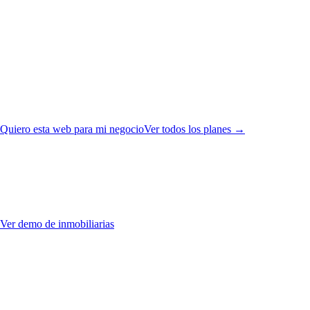
Precio y plazo
Desde
725 €
IVA incluido · Pago único
Entrega:
5-7 días laborables
Quiero esta web para mi negocio
Ver todos los planes →
Mira cómo quedaría tu web
Puedes navegar por la demo completa antes de decidir. Sin
compromiso.
Ver demo de
inmobiliarias
Preguntas frecuentes
¿Puedo actualizar las propiedades yo mismo?