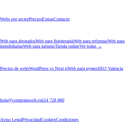
Servicios
Webs por sector
Precios
Extras
Contacto
Webs por sector
Web para abogados
Web para fisioterapia
Web para reformas
Web para
inmobiliarias
Web para turismo
Tienda online
Ver todas →
Blog
Precios de webs
WordPress vs Next.js
Web para pymes
SEO Valencia
Contacto
Valencia (Valencia), España
hola@compratuweb.es
624 728 880
©
2026
CompraTuWeb. Todos los derechos reservados.
Aviso Legal
Privacidad
Cookies
Condiciones